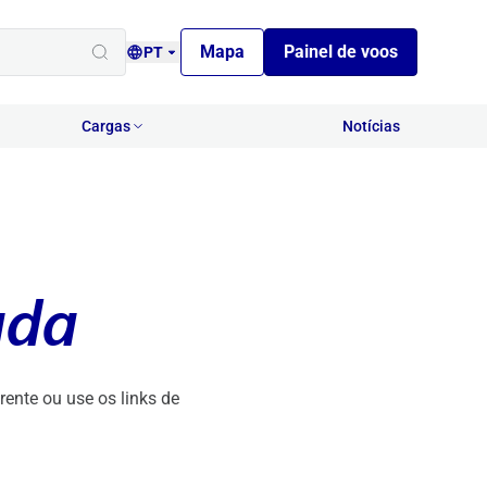
Mapa
Painel de voos
PT
Cargas
Notícias
ada
ente ou use os links de