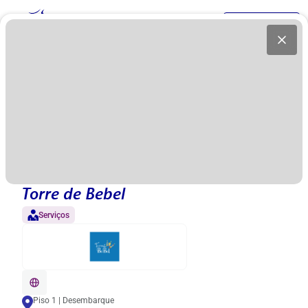
PT
Ir para o site
Piso
3
2
1
Torre de Bebel
0
Serviços
Zoom
Piso 1 | Desembarque