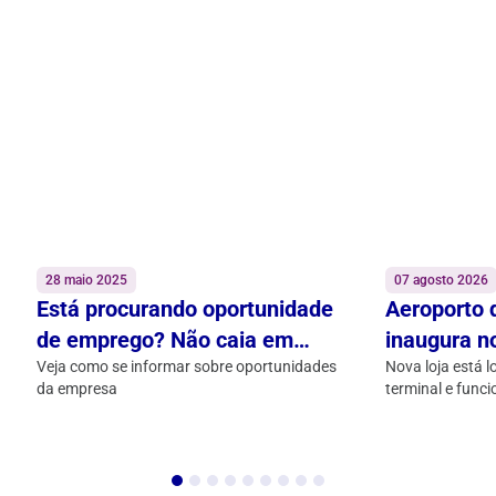
28 maio 2025
07 agosto 2026
Está procurando oportunidade
Aeroporto 
de emprego? Não caia em
inaugura n
golpes! Confira
Veja como se informar sobre oportunidades
Subway na 
Nova loja está l
da empresa
terminal e funci
alimentaçã