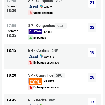
17:45
SP - Campinas
VCP
21
Estimado
AD2799
18:30
Última chamada
17:55
SP - Congonhas
CGH
23
Estimado
LA4631
18:35
Embarque
18:15
BH - Confins
CNF
18
AD4312
Embarque encerrado
18:20
SP - Guarulhos
GRU
28
G31557
Embarque encerrado
19:45
PE - Recife
REC
17