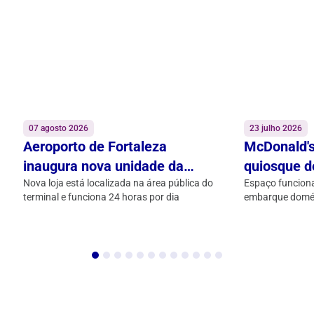
07 agosto 2026
23 julho 2026
Aeroporto de Fortaleza
McDonald's
inaugura nova unidade da
quiosque d
Subway na praça de
Nova loja está localizada na área pública do
Fortaleza A
Espaço funciona
terminal e funciona 24 horas por dia
embarque domé
alimentação