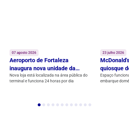
07 agosto 2026
23 julho 2026
Aeroporto de Fortaleza
McDonald's
inaugura nova unidade da
quiosque d
Subway na praça de
Nova loja está localizada na área pública do
Fortaleza A
Espaço funciona
terminal e funciona 24 horas por dia
embarque domé
alimentação